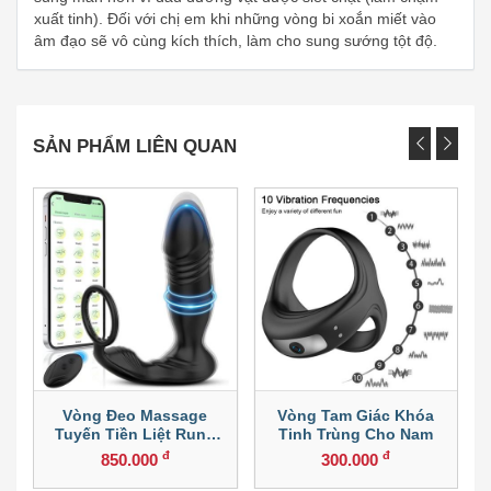
xuất tinh). Đối với chị em khi những vòng bi xoắn miết vào
âm đạo sẽ vô cùng kích thích, làm cho sung sướng tột độ.
SẢN PHẨM LIÊN QUAN
Vòng Đeo Massage
Vòng Tam Giác Khóa
Tuyến Tiền Liệt Rung
Tinh Trùng Cho Nam
Thục
đ
đ
850.000
300.000