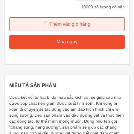
10000 số lượng có sẵn
Thêm vào giỏ hàng
Mua ngay
MIÊU TẢ SẢN PHẨM
Được kết nối từ hạt bi đủ màu sắc kích cỡ, sẽ giúp cậu nhỏ
được bóp chặt nên giảm được xuất tinh sớm. Khi vòng bi
xoắn di chuyển sẽ tác động vào âm đạo kích thích chị em
sung sướng. Đeo sản phẩm vào đầu dương vật và thực hiện
các động tác, tư thế mình mong muốn. Đúng như tên gọi
"chàng sung, nàng sướng", sản phẩm sẽ giúp các chàng
sung mãn hơn vì đầu dương vật được siết chặt (làm chậm