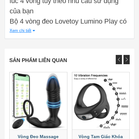
lúc 4 vòng tùy theo nhu cầu sử dụng
của bạn
Bộ 4 vòng đeo Lovetoy Lumino Play có
đường kính bên trong 1,4cm, được làm
Xem chi tiết
từ chất liệu Silicon TPE nên co giãn
theo kích thước dương vật
SẢN PHẨM LIÊN QUAN
Vòng Đeo Massage
Vòng Tam Giác Khóa