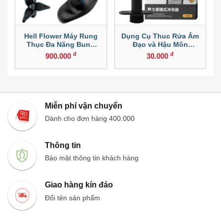
Hell Flower Máy Rung
Dụng Cụ Thuc Rửa Âm
Khóa
Thục Đa Năng Bung
Đạo và Hậu Môn
Cánh
Lovecase
đ
đ
900.000
30.000
Miễn phí vận chuyển
Dành cho đơn hàng 400.000
Thông tin
Bảo mật thông tin khách hàng
Giao hàng kín đáo
Đổi tên sản phẩm