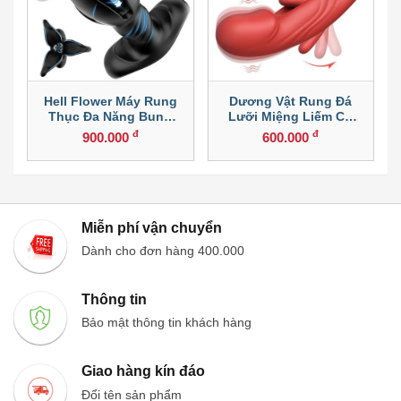
Hell Flower Máy Rung
Dương Vật Rung Đá
Thục Đa Năng Bung
Lưỡi Miệng Liếm Cử
Cánh
Động Lên Xuống
đ
đ
900.000
600.000
Miễn phí vận chuyển
Dành cho đơn hàng 400.000
Thông tin
Bảo mật thông tin khách hàng
Giao hàng kín đáo
Đổi tên sản phẩm