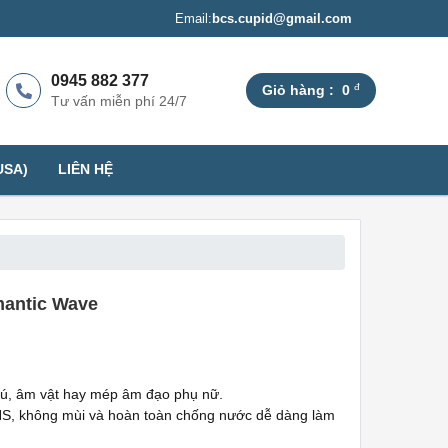
Email:
bcs.cupid@gmail.com
0945 882 377
đ
Giỏ hàng :
0
Tư vấn miễn phí 24/7
USA)
LIÊN HỆ
antic Wave
 vú, âm vật hay mép âm đạo phụ nữ.
oHS, không mùi và hoàn toàn chống nước dễ dàng làm