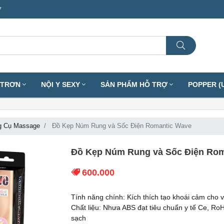
ơ
I TRƠN
NỘI Y SEXY
SẢN PHẨM HỖ TRỢ
POPPER (
g Cụ Massage
Đồ Kẹp Núm Rung và Sốc Điện Romantic Wave
Đồ Kẹp Núm Rung và Sốc Điện Rom
600.000
Tính năng chính: Kích thích tạo khoái cảm cho
Chất liệu: Nhưa ABS đạt tiêu chuẩn y tế Ce, R
sạch