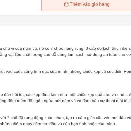
Thêm vào giỏ hàng
à chu vi của núm vú, nó có 7 chức năng rung, 3 cấp độ kích thích điện
ng vật liệu chất lượng cao dễ dàng làm sạch, sử dụng an toàn cho cơ
t vào cuộc sống tình dục của mình, những chiếc kẹp vú sốc điện Rom
àn hồi tốt, các kẹp đính kèm như một chiếc kẹp quần áo và nhỏ chỉ 
miếng đệm mềm để ngăn ngừa nứt núm vú và đảm bảo sự thoải mái tối 
p với 7 chế độ rung động khác nhau, tạo ra cảm giác cấu véo nơi đầu
 những điểm nhạy cảm nơi đầu vú của bạn tình hoặc của mình.