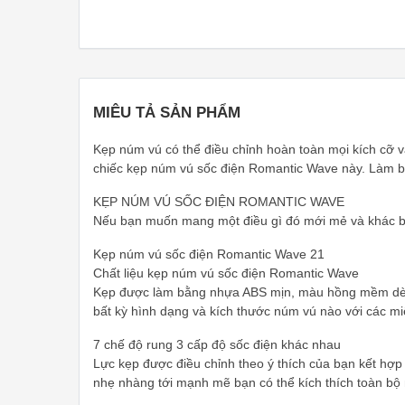
MIÊU TẢ SẢN PHẨM
Kẹp núm vú có thể điều chỉnh hoàn toàn mọi kích cỡ v
chiếc kẹp núm vú sốc điện Romantic Wave này. Làm bằ
KẸP NÚM VÚ SỐC ĐIỆN ROMANTIC WAVE
Nếu bạn muốn mang một điều gì đó mới mẻ và khác biệ
Kẹp núm vú sốc điện Romantic Wave 21
Chất liệu kẹp núm vú sốc điện Romantic Wave
Kẹp được làm bằng nhựa ABS mịn, màu hồng mềm dèo đ
bất kỳ hình dạng và kích thước núm vú nào với các 
7 chế độ rung 3 cấp độ sốc điện khác nhau
Lực kẹp được điều chỉnh theo ý thích của bạn kết hợ
nhẹ nhàng tới mạnh mẽ bạn có thể kích thích toàn bộ