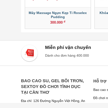
ồng Hút và
Máy Massage Ngực Kẹp Ti Roselex
Khóa
Pudding
đ
300.000
Miễn phí vận chuyển
Dành cho đơn hàng 400.000
BAO CAO SU, GEL BÔI TRƠN,
Hỗ trợ
SEXTOY ĐỒ CHƠI TÌNH DỤC
Bao cao 
TẠI CẦN THƠ
Đồ chơi n
Địa chỉ: 126 Đường Nguyễn Việt Hồng, An
Phú, Ninh Kiều, Cần Thơ
Liên hệ