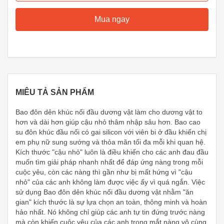
Mua ngay
MIÊU TẢ SẢN PHẨM
Bao đôn dên khúc nối đầu dương vật làm cho dương vật to
hơn và dài hơn giúp cậu nhỏ thâm nhập sâu hơn. Bao cao
su đôn khúc đầu nối có gai silicon với viên bi ở đầu khiến chị
em phụ nữ sung sướng và thỏa mãn tối đa mỗi khi quan hệ.
Kích thước "cậu nhỏ" luôn là điều khiến cho các anh đau đầu
muốn tìm giải pháp nhanh nhất để đáp ứng nàng trong mỗi
cuộc yêu, còn các nàng thì gần như bị mất hứng vì "cậu
nhỏ" của các anh không làm được việc ấy vì quá ngắn. Việc
sử dụng Bao đôn dên khúc nối đầu dương vật nhằm "ăn
gian" kích thước là sự lựa chọn an toàn, thông minh và hoàn
hảo nhất. Nó không chỉ giúp các anh tự tin đứng trước nàng
mà còn khiến cuộc yêu của các anh trong mắt nàng vô cùng