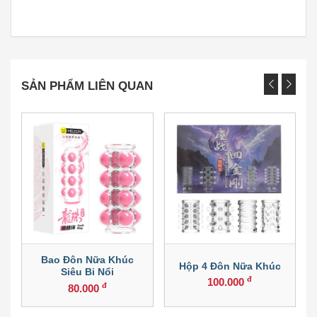
SẢN PHẨM LIÊN QUAN
Bao Đôn Nữa Khúc
Hộp 4 Đôn Nữa Khúc
Siêu Bi Nổi
đ
100.000
đ
80.000