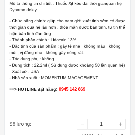
Mô tả thông tin chi tiết : Thuốc Xịt kéo dài thời gianquan hệ
Dynamo delay :
- Chức năng chính: giúp cho nam giới xuất tinh sớm có được
thời gian qua hệ lâu hơn , thỏa mãn được bạn tình, tự tin thể
hiện bản lĩnh đàn ông
- Thành phần chính : Lidocain 13%
- Đặc tính của sản phẩm : gây tệ nhẹ , không màu , không
mùi , vị đắng nhẹ , không gây nóng rát.
- Tác dụng phụ : không
- Dung tích : 22.2ml ( Sử dụng được khoảng 50 lần quan hệ)
- Xuất xứ : USA
- Nhà sản xuất : MOMENTUM MAGAGEMENT
0945 142 869
==> HOTLINE đặt hàng:
Số lượng: