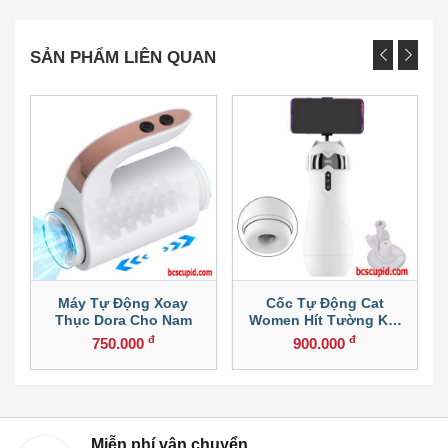
SẢN PHẨM LIÊN QUAN
Máy Tự Động Xoay
Cốc Tự Động Cat
T
Thục Dora Cho Nam
Women Hít Tường Kết
Nối Điện Thoại
đ
đ
750.000
900.000
Miễn phí vận chuyển