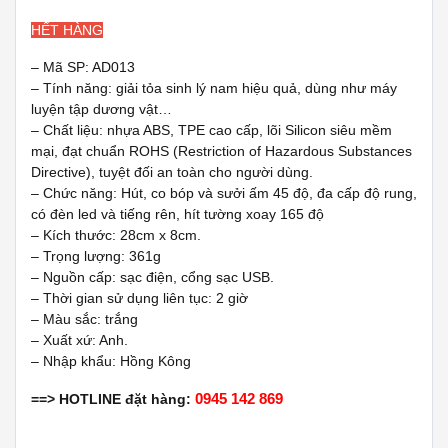
HẾT HÀNG
– Mã SP: AD013
– Tính năng: giải tỏa sinh lý nam hiệu quả, dùng như máy
luyện tập dương vật…
– Chất liệu: nhựa ABS, TPE cao cấp, lõi Silicon siêu mềm
mại, đạt chuẩn ROHS (Restriction of Hazardous Substances
Directive), tuyệt đối an toàn cho người dùng.
– Chức năng: Hút, co bóp và sưởi ấm 45 độ, đa cấp độ rung,
có đèn led và tiếng rên, hít tường xoay 165 độ
– Kích thước: 28cm x 8cm.
– Trọng lượng: 361g
– Nguồn cấp: sạc điện, cổng sạc USB.
– Thời gian sử dụng liên tục: 2 giờ
– Màu sắc: trắng
– Xuất xứ: Anh.
– Nhập khẩu: Hồng Kông
0945 142 869
==> HOTLINE đặt hàng: