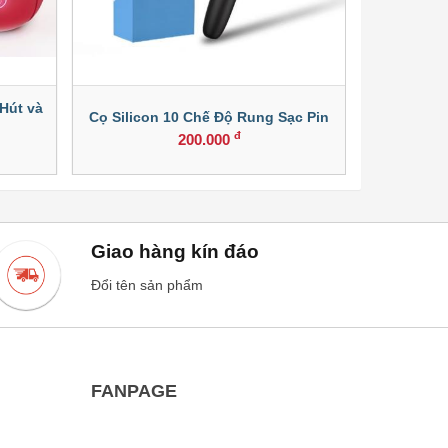
Hút và
Dương Vậ
Cọ Silicon 10 Chế Độ Rung Sạc Pin
Liếm 
đ
200.000
Giao hàng kín đáo
Đổi tên sản phẩm
FANPAGE