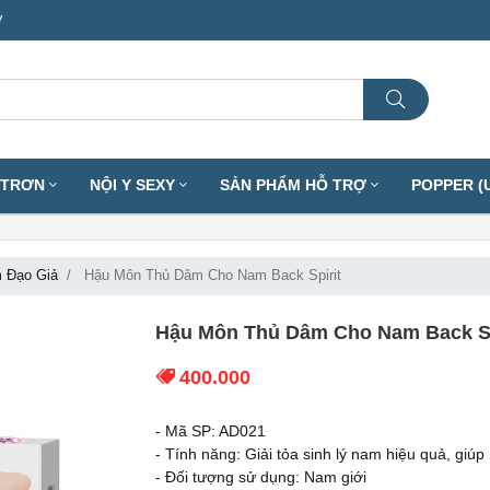
ơ
I TRƠN
NỘI Y SEXY
SẢN PHẨM HỖ TRỢ
POPPER (
 Đạo Giả
Hậu Môn Thủ Dâm Cho Nam Back Spirit
Hậu Môn Thủ Dâm Cho Nam Back Sp
400.000
- Mã SP: AD021
- Tính năng: Giải tỏa sinh lý nam hiệu quả, giú
- Đối tượng sử dụng: Nam giới