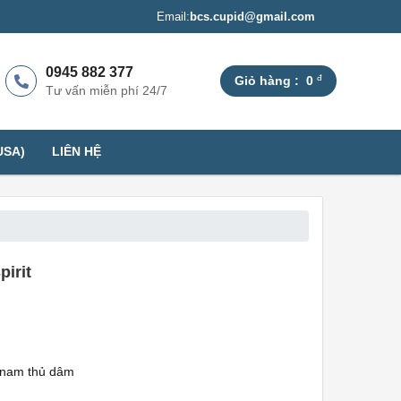
Email:
bcs.cupid@gmail.com
0945 882 377
đ
Giỏ hàng :
0
Tư vấn miễn phí 24/7
USA)
LIÊN HỆ
irit
p nam thủ dâm