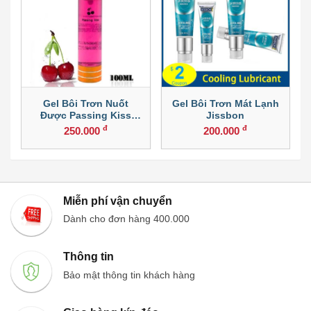
âm đạo đều được). + Sau khi sử dụng rửa bằng nước sạch
hoặc dùng xà bông. + Có thể dùng cùng với bao cao su.
Chú ý:
+ Đậy kín nắp sau khi sử dụng. + Kiểm tra hạn sử
dụng của gel trước khi bôi. + Bảo quản nơi khô ráo thoáng
mát, tránh xa tầm tay của trẻ em.
Gel Bôi Trơn Nuốt
Gel Bôi Trơn Mát Lạnh
Được Passing Kiss
Jissbon
Hương Cherry
đ
đ
250.000
200.000
Miễn phí vận chuyển
Dành cho đơn hàng 400.000
Thông tin
Bảo mật thông tin khách hàng