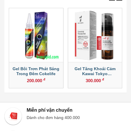
Gel Bôi Trơn Phát Sáng
Gel Tăng Khoái Cảm
Trong Đêm Cokelife
Kawai Tokyo
Pharmaceutical 15ml
đ
đ
200.000
300.000
Miễn phí vận chuyển
Dành cho đơn hàng 400.000