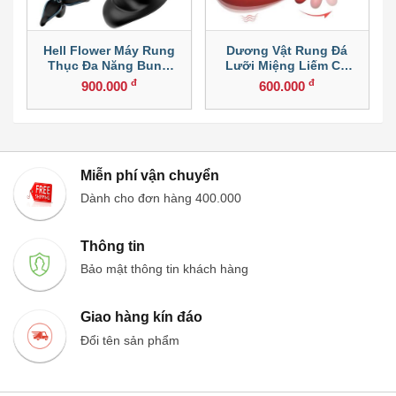
Hell Flower Máy Rung
Dương Vật Rung Đá
Thục Đa Năng Bung
Lưỡi Miệng Liếm Cử
Cánh
Động Lên Xuống
đ
đ
900.000
600.000
Miễn phí vận chuyển
Dành cho đơn hàng 400.000
Thông tin
Bảo mật thông tin khách hàng
Giao hàng kín đáo
Đổi tên sản phẩm