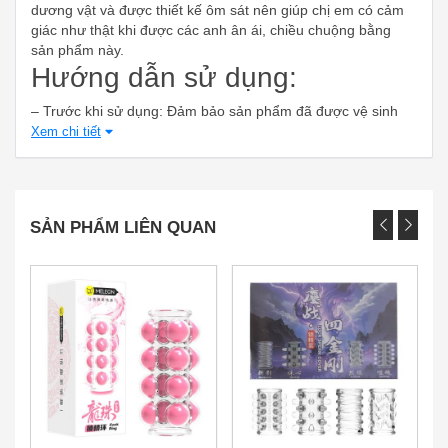
dương vật và được thiết kế ôm sát nên giúp chị em có cảm
giác như thật khi được các anh ân ái, chiều chuộng bằng
sản phẩm này.
Hướng dẫn sử dụng:
– Trước khi sử dụng: Đảm bảo sản phẩm đã được vệ sinh
sạch sẽ. – Trong quá trình sử dụng: Để DV cương cứng sau
Xem chi tiết
đó chụp sản phẩm lên và thực hiện các động tác tư thế mà
bạn mong muốn. – Sau khi sử dụng xong: Tháo sản phẩm,
rửa sạch với nước: Rửa trong và ngoài sản phẩm. Sau đó,
để khô cất bảo quản cho lần sử dụng sau. – Sản phẩm chỉ
SẢN PHẨM LIÊN QUAN
cần vệ sinh bằng nước sạch hoặc cồn nhẹ. – Để bạn tình
gel bôi trơn
không cảm giác rát/đau nên sử dụng
bên ngoài
sản phẩm để đạt được khoái cảm mong muốn nhất.