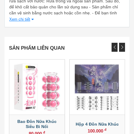
rửa sạch với nước: Rửa trong và ngoài sản phẩm. Sau đó,
để khô cất bảo quản cho lần sử dụng sau - Sản phẩm chỉ
cần vệ sinh bằng nước sạch hoặc cồn nhẹ. - Để bạn tình
không cảm giác rát/đau nên sử dụng gel bôi trên bên ngoài
Xem chi tiết
sản phẩm để đạt được khoái cảm mong muốn nhất.
SẢN PHẨM LIÊN QUAN
g
Bao Đôn Nữa Khúc
Hộp 4 Đôn Nữa Khúc
Siêu Bi Nổi
đ
100.000
đ
80.000